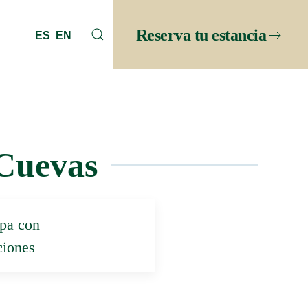
Reserva tu estancia
ES
EN
 Cuevas
a con
ciones