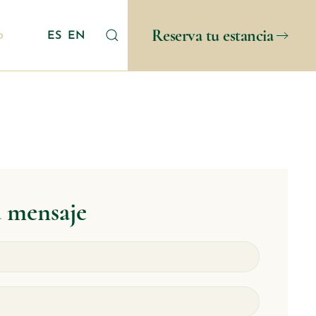
Reserva tu estancia
o
ES
EN
u mensaje