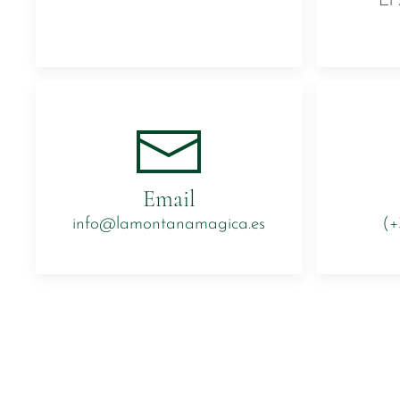
El 
Email
info@lamontanamagica.es
(+