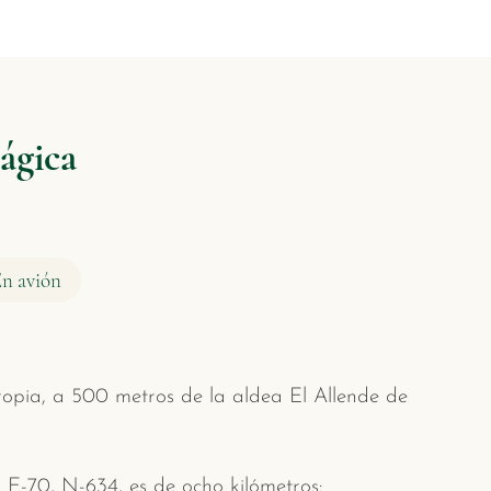
ágica
En avión
pia, a 500 metros de la aldea El Allende de
 E-70, N-634, es de ocho kilómetros: