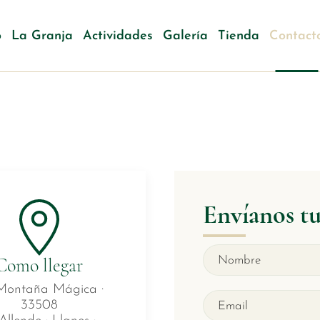
o
La Granja
Actividades
Galería
Tienda
Contact
Envíanos t
Como llegar
Montaña Mágica ·
33508