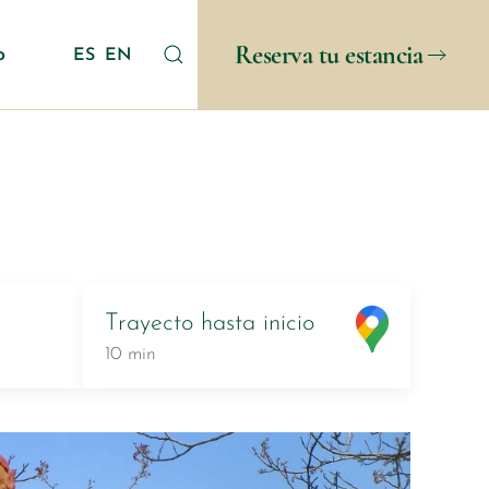
Reserva tu estancia
o
ES
EN
Trayecto
hasta inicio
10 min