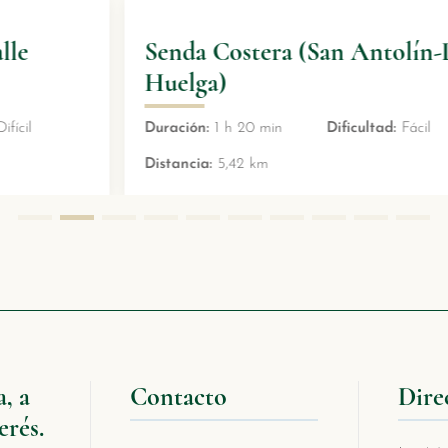
Senda Costera (San Antolín-La
Huelga)
Duración:
1 h 20 min
Dificultad:
Fácil
Distancia:
5,42 km
, a
Contacto
Dire
erés.