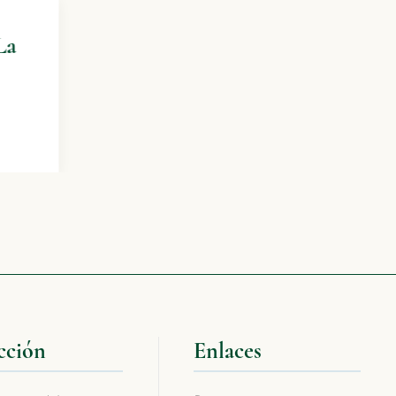
Ruta del Cares (Poncebos-Caín-
Poncebos)
Duración:
6 h 30 min
Dificultad:
Moderado
Distancia:
24 km
cción
Enlaces