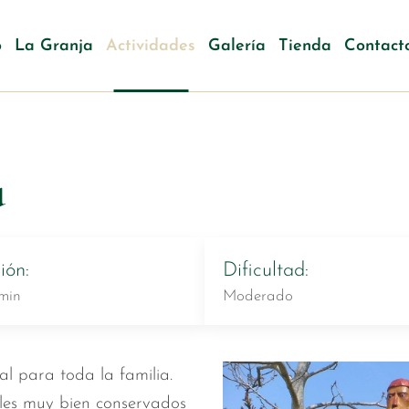
o
La Granja
Actividades
Galería
Tienda
Contact
u
ión:
Dificultad:
min
Moderado
l para toda la familia.
ales muy bien conservados